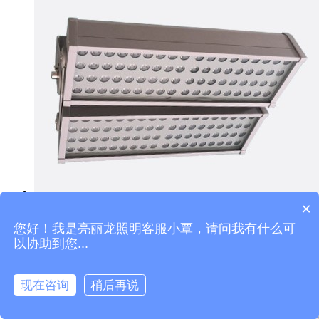
×
LED投光灯LTG-G02-156
您好！我是亮丽龙照明客服小覃，请问我有什么可
以协助到您...
现在咨询
稍后再说