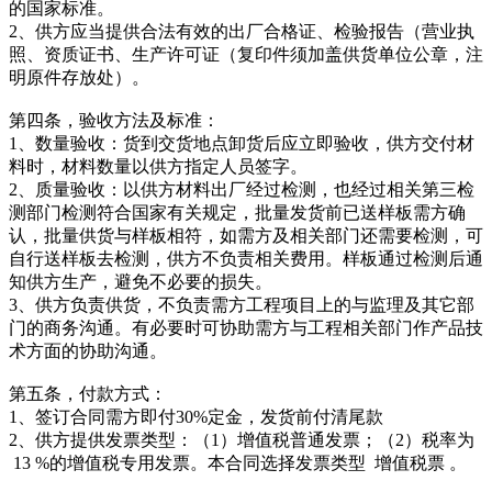
的国家标准。
2、供方应当提供合法有效的出厂合格证、检验报告（营业执
照、资质证书、生产许可证（复印件须加盖供货单位公章，注
明原件存放处）。
第四条，验收方法及标准：
1、数量验收：货到交货地点卸货后应立即验收，供方交付材
料时，材料数量以供方指定人员签字。
2、质量验收：以供方材料出厂经过检测，也经过相关第三检
测部门检测符合国家有关规定，批量发货前已送样板需方确
认，批量供货与样板相符，如需方及相关部门还需要检测，可
自行送样板去检测，供方不负责相关费用。样板通过检测后通
知供方生产，避免不必要的损失。
3、供方负责供货，不负责需方工程项目上的与监理及其它部
门的商务沟通。有必要时可协助需方与工程相关部门作产品技
术方面的协助沟通。
第五条，付款方式：
1、签订合同需方即付30%定金，发货前付清尾款
2、供方提供发票类型：（1）增值税普通发票；（2）税率为
13 %的增值税专用发票。本合同选择发票类型 增值税票 。