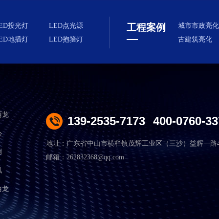
ED投光灯
LED点光源
工程案例
城市市政亮化
ED地插灯
LED抱箍灯
古建筑亮化
丽龙
139-2535-7173
400-0760-33
心
地址：广东省中山市横栏镇茂辉工业区（三沙）益辉一路4
例
邮箱：262832368@qq.com
讯
丽龙