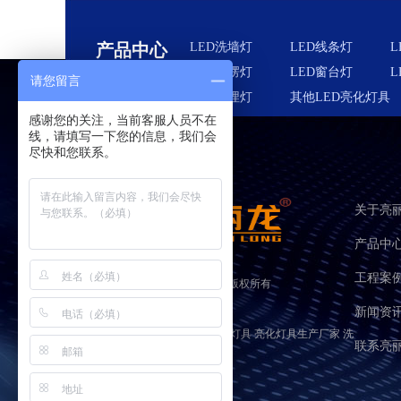
产品中心
LED洗墙灯
LED线条灯
L
LED瓦楞灯
LED窗台灯
L
请您留言
LED地埋灯
其他LED亮化灯具
感谢您的关注，当前客服人员不在
线，请填写一下您的信息，我们会
尽快和您联系。
关于亮
产品中
工程案
广东亮丽龙照明股份有限公司
版权所有
备案号：
粤ICP备05135607号
新闻资
关键词：亮化工程灯具 led户外亮化灯具 亮化灯具生产厂家 洗
联系亮
墙灯厂家 led洗墙灯
网站地图