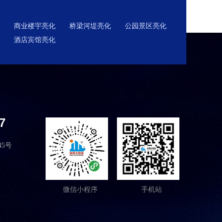
商业楼宇亮化
桥梁河堤亮化
公园景区亮化
酒店宾馆亮化
7
5号
微信小程序
手机站