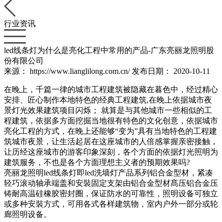
行业资讯
led线条灯为什么是亮化工程中常用的产品-广东亮丽龙照明股
份有限公司
来源： https://www.lianglilong.com.cn/
发布日期： 2020-10-11
在晚上，千篇一律的城市工程建筑被隐藏在暮色中，经过精心
安排、匠心制作本地特色的经典工程建筑,在晚上依据城市夜
景灯光效果建筑项目闪烁； 就算是与其他城市一些相似的工
程建筑，依据多方面挖掘当地很有特色的文化创意，依据城市
亮化工程的方式，在晚上还能够“变为”具有当地特色的工程建
筑城市夜景，让生活起居在这座城市的人倍感掌握亲密接触，
让历经这座城市的游客印象深刻，各个方面的依据灯光照明为
建筑服务，不也是各个方面理想主义者的预期效果吗?
亮丽龙照明led线条灯即led洗墙灯产品系列铝合金型材，紧凑
轻巧滚动轴承端盖和安裝固定支架由铝合金型材髙压铝合金压
铸耐高温硅橡胶密封圈，保证防水的可靠性，照明设备可独立
或多种安裝方式，可用各式各样建筑物，室内户外一部分或轮
廊照明设备。